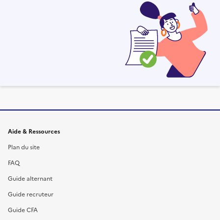
Informations et liens du site
Aide & Ressources
Plan du site
FAQ
Guide alternant
Guide recruteur
Guide CFA