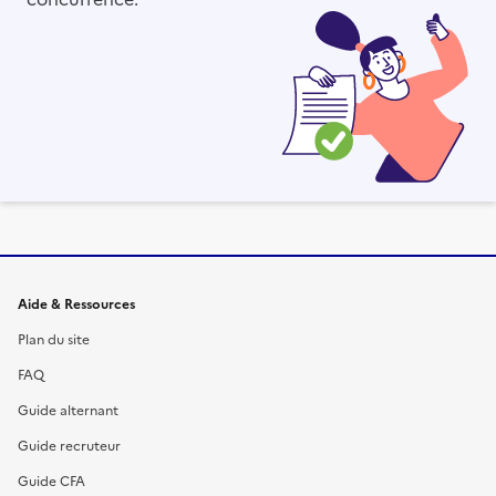
Informations et liens du site
Aide & Ressources
Plan du site
FAQ
Guide alternant
Guide recruteur
Guide CFA