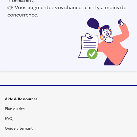
👉
Vous augmentez vos chances car il y a moins de
concurrence.
Informations et liens du site
Aide & Ressources
Plan du site
FAQ
Guide alternant