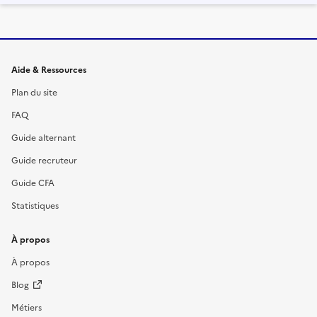
Informations et liens du site
Aide & Ressources
Plan du site
FAQ
Guide alternant
Guide recruteur
Guide CFA
Statistiques
À propos
À propos
Blog
Métiers