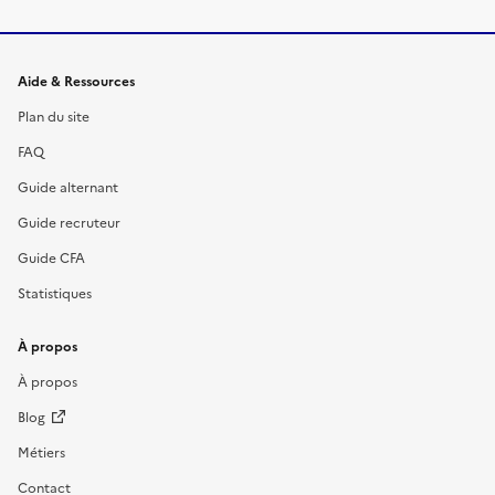
Informations et liens du site
Aide & Ressources
Plan du site
FAQ
Guide alternant
Guide recruteur
Guide CFA
Statistiques
À propos
À propos
Blog
Métiers
Contact