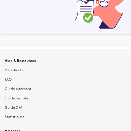
Informations et liens du site
Aide & Ressources
Plan du site
FAQ
Guide alternant
Guide recruteur
Guide CFA
Statistiques
À propos