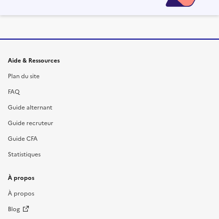
Informations et liens du site
Aide & Ressources
Plan du site
FAQ
Guide alternant
Guide recruteur
Guide CFA
Statistiques
À propos
À propos
Blog