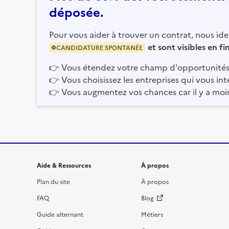
déposée.
Pour vous aider à trouver un contrat, nous iden
et sont visibles en f
CANDIDATURE SPONTANÉE
👉
Vous étendez votre champ d'opportunités
👉
Vous choisissez les entreprises qui vous int
👉
Vous augmentez vos chances car il y a moi
Informations et liens du site
Aide & Ressources
À propos
Plan du site
À propos
FAQ
Blog
Guide alternant
Métiers