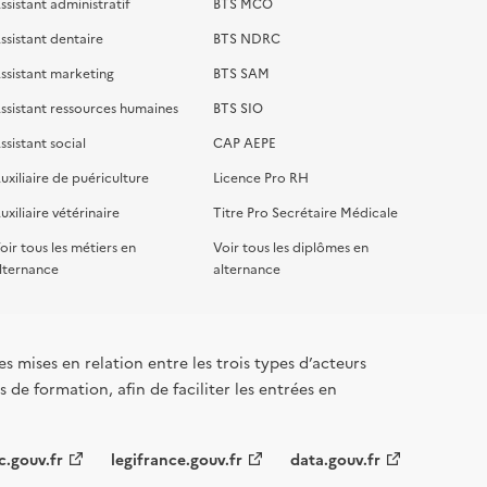
ssistant administratif
BTS MCO
ssistant dentaire
BTS NDRC
ssistant marketing
BTS SAM
ssistant ressources humaines
BTS SIO
ssistant social
CAP AEPE
uxiliaire de puériculture
Licence Pro RH
uxiliaire vétérinaire
Titre Pro Secrétaire Médicale
oir tous les métiers en
Voir tous les diplômes en
lternance
alternance
s mises en relation entre les trois types d’acteurs
 de formation, afin de faciliter les entrées en
c.gouv.fr
legifrance.gouv.fr
data.gouv.fr