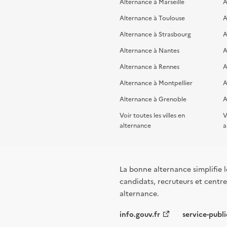
Alternance à Marseille
A
Alternance à Toulouse
A
Alternance à Strasbourg
A
Alternance à Nantes
A
Alternance à Rennes
A
Alternance à Montpellier
A
Alternance à Grenoble
A
Voir toutes les villes en
V
alternance
a
La bonne alternance simplifie le
candidats, recruteurs et centres
alternance.
info.gouv.fr
service-publi