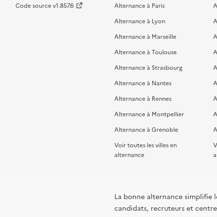
Code source v1.857.6
Alternance à Paris
A
Alternance à Lyon
A
Alternance à Marseille
A
Alternance à Toulouse
A
Alternance à Strasbourg
A
Alternance à Nantes
A
Alternance à Rennes
A
Alternance à Montpellier
A
Alternance à Grenoble
A
Voir toutes les villes en
V
alternance
a
La bonne alternance simplifie le
candidats, recruteurs et centres