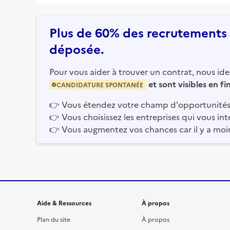
Plus de 60% des recrutements e
déposée.
Pour vous aider à trouver un contrat, nous iden
et sont visibles en f
CANDIDATURE SPONTANÉE
👉
Vous étendez votre champ d'opportunités
👉
Vous choisissez les entreprises qui vous int
👉
Vous augmentez vos chances car il y a moi
Informations et liens du site
Aide & Ressources
À propos
Plan du site
À propos