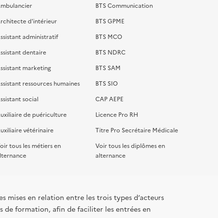
mbulancier
BTS Communication
rchitecte d'intérieur
BTS GPME
ssistant administratif
BTS MCO
ssistant dentaire
BTS NDRC
ssistant marketing
BTS SAM
ssistant ressources humaines
BTS SIO
ssistant social
CAP AEPE
uxiliaire de puériculture
Licence Pro RH
uxiliaire vétérinaire
Titre Pro Secrétaire Médicale
oir tous les métiers en
Voir tous les diplômes en
lternance
alternance
s mises en relation entre les trois types d’acteurs
 de formation, afin de faciliter les entrées en