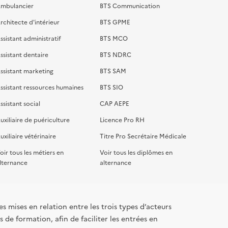
mbulancier
BTS Communication
rchitecte d'intérieur
BTS GPME
ssistant administratif
BTS MCO
ssistant dentaire
BTS NDRC
ssistant marketing
BTS SAM
ssistant ressources humaines
BTS SIO
ssistant social
CAP AEPE
uxiliaire de puériculture
Licence Pro RH
uxiliaire vétérinaire
Titre Pro Secrétaire Médicale
oir tous les métiers en
Voir tous les diplômes en
lternance
alternance
s mises en relation entre les trois types d’acteurs
 de formation, afin de faciliter les entrées en