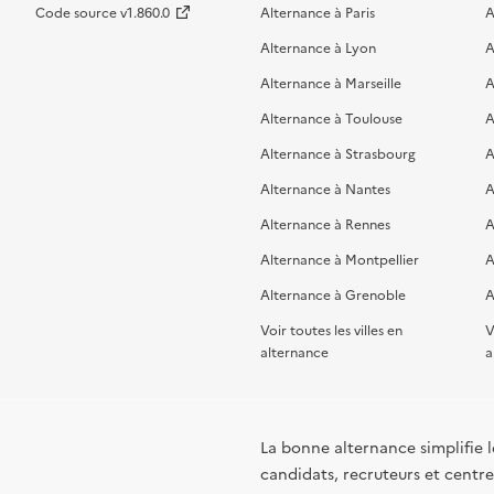
Code source v1.860.0
Alternance à Paris
A
Alternance à Lyon
A
Alternance à Marseille
A
Alternance à Toulouse
A
Alternance à Strasbourg
A
Alternance à Nantes
A
Alternance à Rennes
A
Alternance à Montpellier
A
Alternance à Grenoble
A
Voir toutes les villes en
V
alternance
a
La bonne alternance simplifie le
candidats, recruteurs et centres