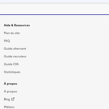
Informations et liens du site
Aide & Ressources
Plan du site
FAQ
Guide alternant
Guide recruteur
Guide CFA
Statistiques
À propos
À propos
Blog
Métiers