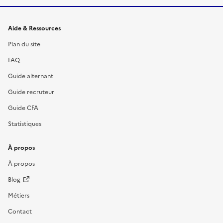
Informations et liens du site
Aide & Ressources
Plan du site
FAQ
Guide alternant
Guide recruteur
Guide CFA
Statistiques
À propos
À propos
Blog
Métiers
Contact