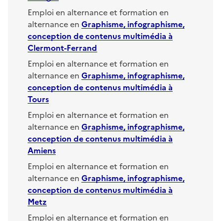
Emploi en alternance et formation en
alternance en
Graphisme, infographisme,
conception de contenus multimédia
à
Clermont-Ferrand
Emploi en alternance et formation en
alternance en
Graphisme, infographisme,
conception de contenus multimédia
à
Tours
Emploi en alternance et formation en
alternance en
Graphisme, infographisme,
conception de contenus multimédia
à
Amiens
Emploi en alternance et formation en
alternance en
Graphisme, infographisme,
conception de contenus multimédia
à
Metz
Emploi en alternance et formation en