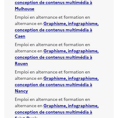
conception de contenus multimédia
à
Mulhouse
Emploi en alternance et formation en
alternance en
Graphisme, infographisme,
conception de contenus multimédia
à
Caen
Emploi en alternance et formation en
alternance en
Graphisme, infographisme,
conception de contenus multimédia
à
Rouen
Emploi en alternance et formation en
alternance en
Graphisme, infographisme,
conception de contenus multimédia
à
Nancy
Emploi en alternance et formation en
alternance en
Graphisme, infographisme,
conception de contenus multimédia
à
Saint-Denis