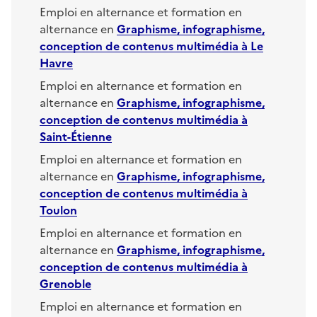
Emploi en alternance et formation en
alternance en
Graphisme, infographisme,
conception de contenus multimédia
à
Le
Havre
Emploi en alternance et formation en
alternance en
Graphisme, infographisme,
conception de contenus multimédia
à
Saint-Étienne
Emploi en alternance et formation en
alternance en
Graphisme, infographisme,
conception de contenus multimédia
à
Toulon
Emploi en alternance et formation en
alternance en
Graphisme, infographisme,
conception de contenus multimédia
à
Grenoble
Emploi en alternance et formation en