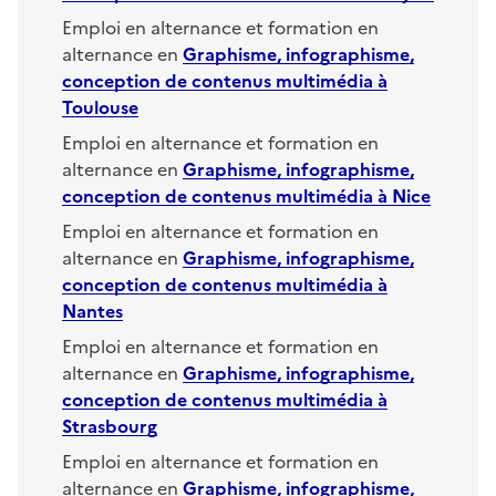
Emploi en alternance et formation en
alternance en
Graphisme, infographisme,
conception de contenus multimédia
à
Toulouse
Emploi en alternance et formation en
alternance en
Graphisme, infographisme,
conception de contenus multimédia
à
Nice
Emploi en alternance et formation en
alternance en
Graphisme, infographisme,
conception de contenus multimédia
à
Nantes
Emploi en alternance et formation en
alternance en
Graphisme, infographisme,
conception de contenus multimédia
à
Strasbourg
Emploi en alternance et formation en
alternance en
Graphisme, infographisme,