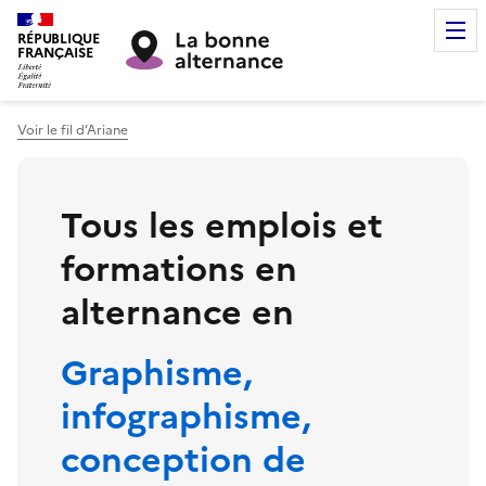
RÉPUBLIQUE
FRANÇAISE
Voir le fil d’Ariane
Tous les emplois et
formations en
alternance en
Graphisme,
infographisme,
conception de