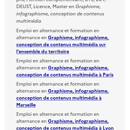
DEUST, Licence, Master en
Graphisme,
infographisme, conception de contenus
multimédia
Emploi en alternance et formation en
alternance en
Graphisme, infographisme,
conception de contenus multimédia
sur
l'ensemble du territoire
Emploi en alternance et formation en
alternance en
Graphisme, infographisme,
conception de contenus multimédia
à
Paris
Emploi en alternance et formation en
alternance en
Graphisme, infographisme,
conception de contenus multimédia
à
Marseille
Emploi en alternance et formation en
alternance en
Graphisme, infographisme,
conception de contenus multimédia
à
Lyon