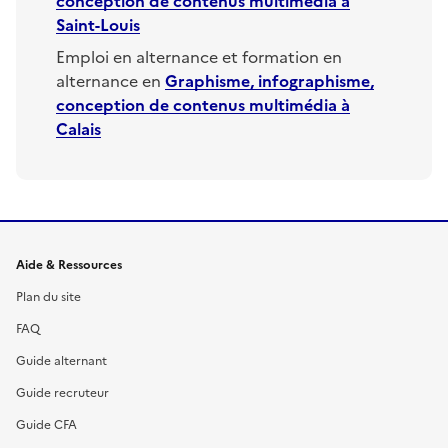
Saint-Louis
Emploi en alternance et formation en
alternance en
Graphisme, infographisme,
conception de contenus multimédia
à
Calais
Informations et liens du site
Aide & Ressources
Plan du site
FAQ
Guide alternant
Guide recruteur
Guide CFA