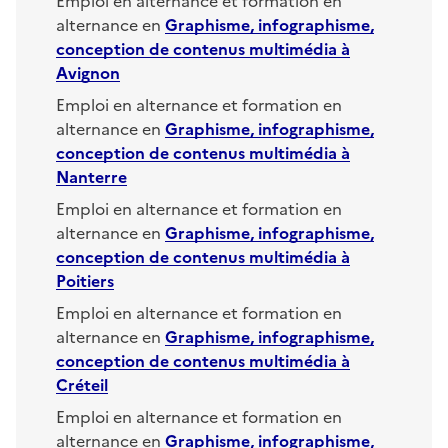
alternance en
Graphisme, infographisme,
conception de contenus multimédia
à
Avignon
Emploi en alternance et formation en
alternance en
Graphisme, infographisme,
conception de contenus multimédia
à
Nanterre
Emploi en alternance et formation en
alternance en
Graphisme, infographisme,
conception de contenus multimédia
à
Poitiers
Emploi en alternance et formation en
alternance en
Graphisme, infographisme,
conception de contenus multimédia
à
Créteil
Emploi en alternance et formation en
alternance en
Graphisme, infographisme,