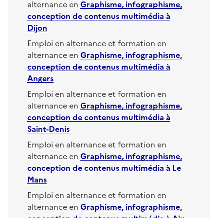
alternance en
Graphisme, infographisme,
conception de contenus multimédia
à
Dijon
Emploi en alternance et formation en
alternance en
Graphisme, infographisme,
conception de contenus multimédia
à
Angers
Emploi en alternance et formation en
alternance en
Graphisme, infographisme,
conception de contenus multimédia
à
Saint-Denis
Emploi en alternance et formation en
alternance en
Graphisme, infographisme,
conception de contenus multimédia
à
Le
Mans
Emploi en alternance et formation en
alternance en
Graphisme, infographisme,
conception de contenus multimédia
à
Aix-