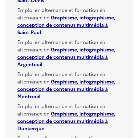
Emploi en alternance et formation en
alternance en
Graphisme, infographisme,
conception de contenus multimédia
à
Saint-Paul
Emploi en alternance et formation en
alternance en
Graphisme, infographisme,
conception de contenus multimédia
à
Argenteuil
Emploi en alternance et formation en
alternance en
Graphisme, infographisme,
conception de contenus multimédia
à
Montreuil
Emploi en alternance et formation en
alternance en
Graphisme, infographisme,
conception de contenus multimédia
à
Dunkerque
Emploi en alternance et formation en