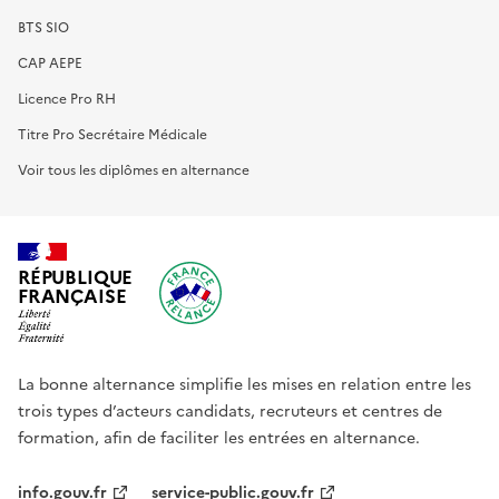
BTS SIO
CAP AEPE
Licence Pro RH
Titre Pro Secrétaire Médicale
Voir tous les diplômes en alternance
RÉPUBLIQUE
FRANÇAISE
La bonne alternance simplifie les mises en relation entre les
trois types d’acteurs candidats, recruteurs et centres de
formation, afin de faciliter les entrées en alternance.
info.gouv.fr
service-public.gouv.fr