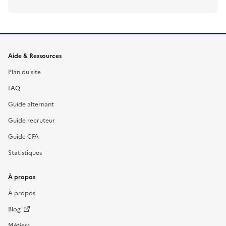
Informations et liens du site
Aide & Ressources
Plan du site
FAQ
Guide alternant
Guide recruteur
Guide CFA
Statistiques
À propos
À propos
Blog
Métiers