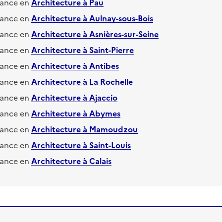
nance en
Architecture
à
Pau
nance en
Architecture
à
Aulnay-sous-Bois
nance en
Architecture
à
Asnières-sur-Seine
nance en
Architecture
à
Saint-Pierre
nance en
Architecture
à
Antibes
nance en
Architecture
à
La Rochelle
nance en
Architecture
à
Ajaccio
nance en
Architecture
à
Abymes
nance en
Architecture
à
Mamoudzou
nance en
Architecture
à
Saint-Louis
nance en
Architecture
à
Calais