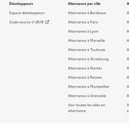
Développeurs
Alternance par ville
A
Espace développeurs
Alternance à Bordeaux
A
Code source v1.857.6
Alternance à Paris
A
Alternance à Lyon
A
Alternance à Marseille
A
Alternance à Toulouse
A
Alternance à Strasbourg
A
Alternance à Nantes
A
Alternance à Rennes
A
Alternance à Montpellier
A
Alternance à Grenoble
A
Voir toutes les villes en
V
alternance
a