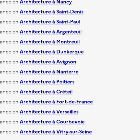
nance en
Architecture
à
Nancy
nance en
Architecture
à
Saint-Denis
nance en
Architecture
à
Saint-Paul
nance en
Architecture
à
Argenteuil
nance en
Architecture
à
Montreuil
nance en
Architecture
à
Dunkerque
nance en
Architecture
à
Avignon
nance en
Architecture
à
Nanterre
nance en
Architecture
à
Poitiers
nance en
Architecture
à
Créteil
nance en
Architecture
à
Fort-de-France
nance en
Architecture
à
Versailles
nance en
Architecture
à
Courbevoie
nance en
Architecture
à
Vitry-sur-Seine