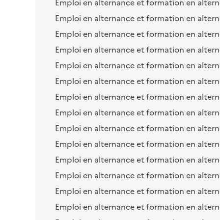
Emploi en alternance et formation en alter
Emploi en alternance et formation en alter
Emploi en alternance et formation en alter
Emploi en alternance et formation en alter
Emploi en alternance et formation en alter
Emploi en alternance et formation en alter
Emploi en alternance et formation en alter
Emploi en alternance et formation en alter
Emploi en alternance et formation en alter
Emploi en alternance et formation en alter
Emploi en alternance et formation en alter
Emploi en alternance et formation en alter
Emploi en alternance et formation en alter
Emploi en alternance et formation en alter