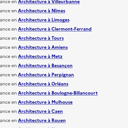
nance en
Architecture
à
Villeurbanne
nance en
Architecture
à
Nîmes
nance en
Architecture
à
Limoges
nance en
Architecture
à
Clermont-Ferrand
nance en
Architecture
à
Tours
nance en
Architecture
à
Amiens
nance en
Architecture
à
Metz
nance en
Architecture
à
Besançon
nance en
Architecture
à
Perpignan
nance en
Architecture
à
Orléans
nance en
Architecture
à
Boulogne-Billancourt
nance en
Architecture
à
Mulhouse
nance en
Architecture
à
Caen
nance en
Architecture
à
Rouen