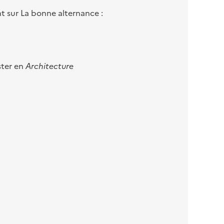
t sur La bonne alternance :
ster en
Architecture