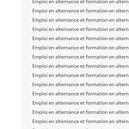
Emploi en alternance et formation en alter
Emploi en alternance et formation en alter
Emploi en alternance et formation en alter
Emploi en alternance et formation en alter
Emploi en alternance et formation en alter
Emploi en alternance et formation en alter
Emploi en alternance et formation en alter
Emploi en alternance et formation en alter
Emploi en alternance et formation en alter
Emploi en alternance et formation en alter
Emploi en alternance et formation en alter
Emploi en alternance et formation en alter
Emploi en alternance et formation en alter
Emploi en alternance et formation en alter