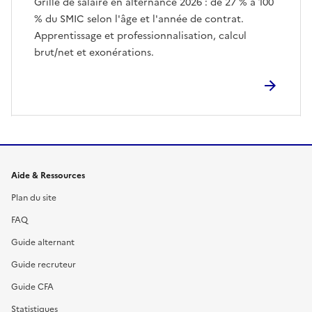
Grille de salaire en alternance 2026 : de 27 % à 100
% du SMIC selon l'âge et l'année de contrat.
Apprentissage et professionnalisation, calcul
brut/net et exonérations.
Informations et liens du site
Aide & Ressources
Plan du site
FAQ
Guide alternant
Guide recruteur
Guide CFA
Statistiques