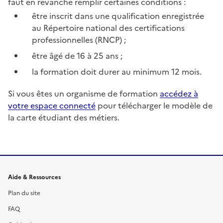
faut en revanche remplir certaines conditions :
être inscrit dans une qualification enregistrée
au Répertoire national des certifications
professionnelles (RNCP) ;
être âgé de 16 à 25 ans ;
la formation doit durer au minimum 12 mois.
Si vous êtes un organisme de formation
accédez à
votre espace connecté
pour télécharger le modèle de
la carte étudiant des métiers.
Informations et liens du site
Aide & Ressources
Plan du site
FAQ