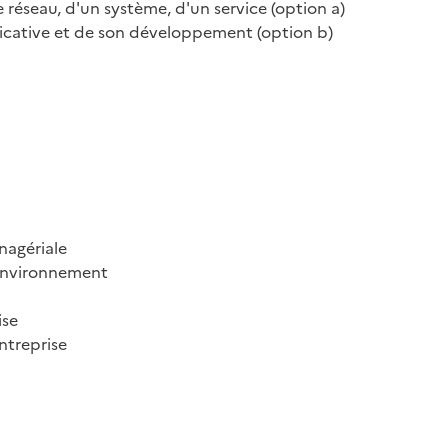
 réseau, d'un système, d'un service (option a)

icative et de son développement (option b)

agériale

 environnement

se

ntreprise
