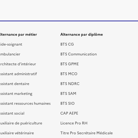
lternance par métier
Alternance par diplôme
ide-soignant
BTS CG
mbulancier
BTS Communication
rchitecte d'intérieur
BTS GPME
ssistant administratif
BTS MCO
ssistant dentaire
BTS NDRC
ssistant marketing
BTS SAM
ssistant ressources humaines
BTS SIO
ssistant social
CAP AEPE
uxiliaire de puériculture
Licence Pro RH
uxiliaire vétérinaire
Titre Pro Secrétaire Médicale