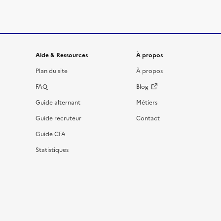
Informations et liens du site
Aide & Ressources
À propos
Plan du site
À propos
FAQ
Blog
Guide alternant
Métiers
Guide recruteur
Contact
Guide CFA
Statistiques