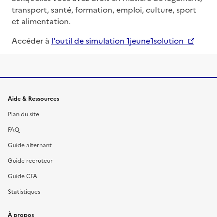
transport, santé, formation, emploi, culture, sport
et alimentation.
Accéder à
l'outil de simulation 1jeune1solution
Informations et liens du site
Aide & Ressources
Plan du site
FAQ
Guide alternant
Guide recruteur
Guide CFA
Statistiques
À propos