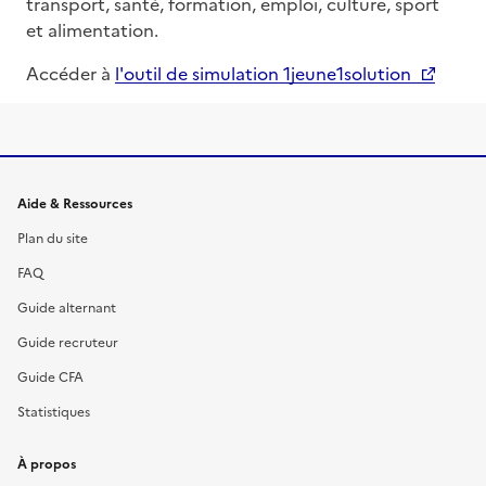
transport, santé, formation, emploi, culture, sport
et alimentation.
Accéder à
l'outil de simulation 1jeune1solution
Informations et liens du site
Aide & Ressources
Plan du site
FAQ
Guide alternant
Guide recruteur
Guide CFA
Statistiques
À propos