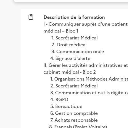
Description de la formation
I - Communiquer auprès d'une patientè
médical – Bloc 1

       1. Secrétariat Médical 

       2. Droit médical 

       3. Communication orale

      4. Signaux d'alerte

II. Gérer les activités administratives 
cabinet médical - Bloc 2

      1. Organisations Méthodes Administ
      2. Secrétariat Médical

      3. Communication et outils digitaux
      4. RGPD

      5. Bureautique

      6. Gestion comptable

      7. Achats responsable

     8. Français (Projet Voltaire) 
