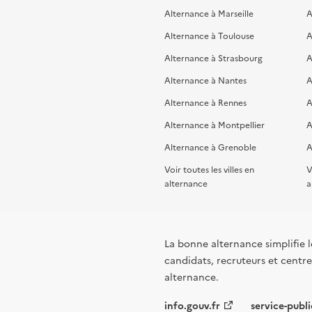
Alternance à Marseille
A
Alternance à Toulouse
A
Alternance à Strasbourg
A
Alternance à Nantes
A
Alternance à Rennes
A
Alternance à Montpellier
A
Alternance à Grenoble
A
Voir toutes les villes en
V
alternance
a
La bonne alternance simplifie le
candidats, recruteurs et centres
alternance.
info.gouv.fr
service-publi