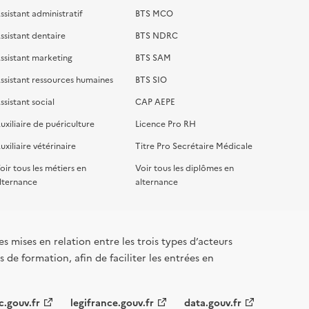
ssistant administratif
BTS MCO
ssistant dentaire
BTS NDRC
ssistant marketing
BTS SAM
ssistant ressources humaines
BTS SIO
ssistant social
CAP AEPE
uxiliaire de puériculture
Licence Pro RH
uxiliaire vétérinaire
Titre Pro Secrétaire Médicale
oir tous les métiers en
Voir tous les diplômes en
lternance
alternance
s mises en relation entre les trois types d’acteurs
 de formation, afin de faciliter les entrées en
c.gouv.fr
legifrance.gouv.fr
data.gouv.fr