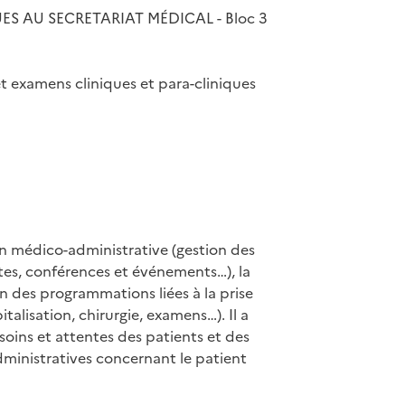
UES AU SECRETARIAT MÉDICAL - Bloc 3 

et examens cliniques et para-cliniques

on médico-administrative (gestion des

tes, conférences et événements…), la

n des programmations liées à la prise

alisation, chirurgie, examens…). Il a

esoins et attentes des patients et des

dministratives concernant le patient
