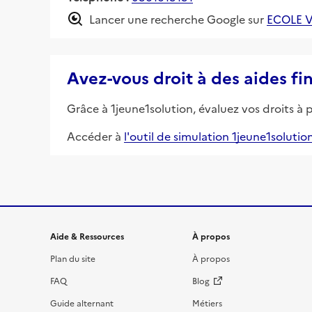
Lancer une recherche Google sur
ECOLE 
Avez-vous droit à des aides fi
Grâce à 1jeune1solution, évaluez vos droits à 
Accéder à
l'outil de simulation 1jeune1solutio
Informations et liens du site
Aide & Ressources
À propos
Plan du site
À propos
FAQ
Blog
Guide alternant
Métiers