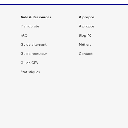
Informations et liens du site
Aide & Ressources
À propos
Plan du site
À propos
FAQ
Blog
Guide alternant
Métiers
Guide recruteur
Contact
Guide CFA
Statistiques