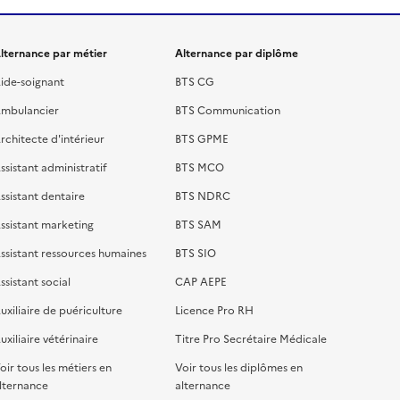
lternance par métier
Alternance par diplôme
ide-soignant
BTS CG
mbulancier
BTS Communication
rchitecte d'intérieur
BTS GPME
ssistant administratif
BTS MCO
ssistant dentaire
BTS NDRC
ssistant marketing
BTS SAM
ssistant ressources humaines
BTS SIO
ssistant social
CAP AEPE
uxiliaire de puériculture
Licence Pro RH
uxiliaire vétérinaire
Titre Pro Secrétaire Médicale
oir tous les métiers en
Voir tous les diplômes en
lternance
alternance