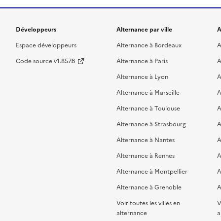
Développeurs
Alternance par ville
A
Espace développeurs
Alternance à Bordeaux
A
Code source v1.857.6
Alternance à Paris
A
Alternance à Lyon
A
Alternance à Marseille
A
Alternance à Toulouse
A
Alternance à Strasbourg
A
Alternance à Nantes
A
Alternance à Rennes
A
Alternance à Montpellier
A
Alternance à Grenoble
A
Voir toutes les villes en
V
alternance
a