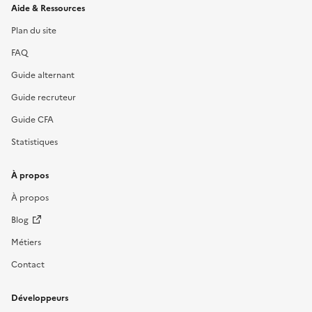
Informations et liens du site
Aide & Ressources
Plan du site
FAQ
Guide alternant
Guide recruteur
Guide CFA
Statistiques
À propos
À propos
Blog
Métiers
Contact
Développeurs