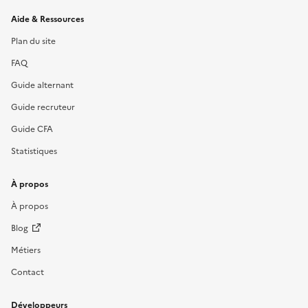
Informations et liens du site
Aide & Ressources
Plan du site
FAQ
Guide alternant
Guide recruteur
Guide CFA
Statistiques
À propos
À propos
Blog
Métiers
Contact
Développeurs