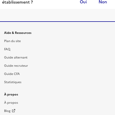
Oui
Non
établissement
?
Informations et liens du site
Aide & Ressources
Plan du site
FAQ
Guide alternant
Guide recruteur
Guide CFA
Statistiques
À propos
À propos
Blog