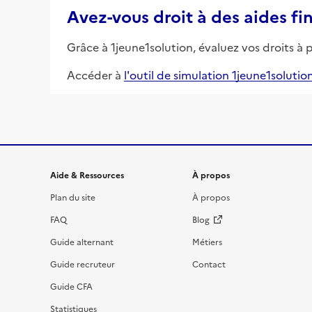
Avez-vous droit à des aides fi
Grâce à 1jeune1solution, évaluez vos droits à 
Accéder à
l'outil de simulation 1jeune1solutio
Informations et liens du site
Aide & Ressources
À propos
Plan du site
À propos
FAQ
Blog
Guide alternant
Métiers
Guide recruteur
Contact
Guide CFA
Statistiques