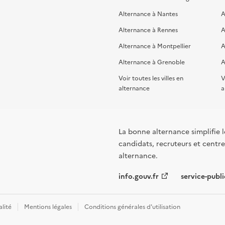
Alternance à Nantes
A
Alternance à Rennes
A
Alternance à Montpellier
A
Alternance à Grenoble
A
Voir toutes les villes en
V
alternance
a
La bonne alternance simplifie le
candidats, recruteurs et centres
alternance.
info.gouv.fr
service-publi
alité
Mentions légales
Conditions générales d'utilisation