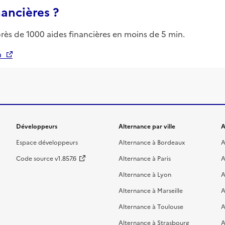
nancières ?
près de 1000 aides financières en moins de 5 min.
n
Développeurs
Alternance par ville
A
Espace développeurs
Alternance à Bordeaux
A
Code source v1.857.6
Alternance à Paris
A
Alternance à Lyon
A
Alternance à Marseille
A
Alternance à Toulouse
A
Alternance à Strasbourg
A