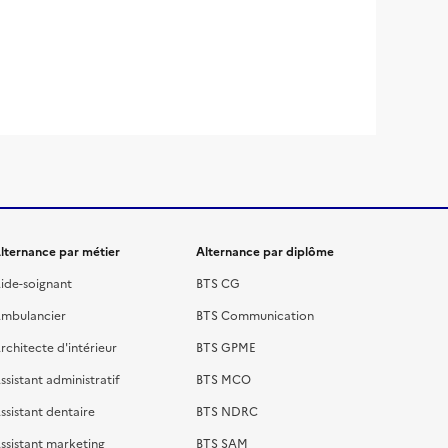
lternance par métier
Alternance par diplôme
ide-soignant
BTS CG
mbulancier
BTS Communication
rchitecte d'intérieur
BTS GPME
ssistant administratif
BTS MCO
ssistant dentaire
BTS NDRC
ssistant marketing
BTS SAM