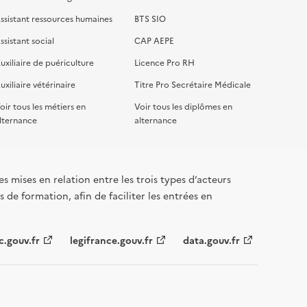
ssistant ressources humaines
BTS SIO
ssistant social
CAP AEPE
uxiliaire de puériculture
Licence Pro RH
uxiliaire vétérinaire
Titre Pro Secrétaire Médicale
oir tous les métiers en
Voir tous les diplômes en
lternance
alternance
s mises en relation entre les trois types d’acteurs
 de formation, afin de faciliter les entrées en
c.gouv.fr
legifrance.gouv.fr
data.gouv.fr