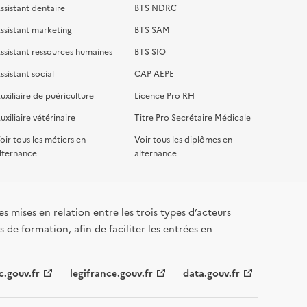
ssistant dentaire
BTS NDRC
ssistant marketing
BTS SAM
ssistant ressources humaines
BTS SIO
ssistant social
CAP AEPE
uxiliaire de puériculture
Licence Pro RH
uxiliaire vétérinaire
Titre Pro Secrétaire Médicale
oir tous les métiers en
Voir tous les diplômes en
lternance
alternance
s mises en relation entre les trois types d’acteurs
 de formation, afin de faciliter les entrées en
c.gouv.fr
legifrance.gouv.fr
data.gouv.fr