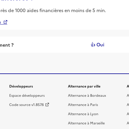
près de 1000 aides financières en moins de 5 min.
n
👍 Oui
ement
?
Développeurs
Alternance par ville
A
Espace développeurs
Alternance à Bordeaux
A
Code source v1.857.6
Alternance à Paris
A
Alternance à Lyon
A
Alternance à Marseille
A