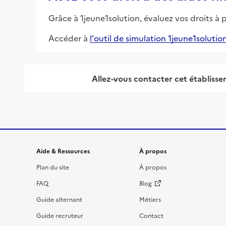
Grâce à 1jeune1solution, évaluez vos droits à 
Accéder à
l'outil de simulation 1jeune1solutio
Allez-vous contacter
cet établiss
Informations et liens du site
Aide & Ressources
À propos
Plan du site
À propos
FAQ
Blog
Guide alternant
Métiers
Guide recruteur
Contact