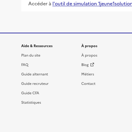
Accéder à
l'outil de simulation 1jeune1solutio
Informations et liens du site
Aide & Ressources
À propos
Plan du site
À propos
FAQ
Blog
Guide alternant
Métiers
Guide recruteur
Contact
Guide CFA
Statistiques