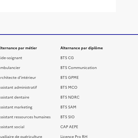
lternance par métier
Alternance par diplôme
ide-soignant
BTS CG
mbulancier
BTS Communication
rchitecte d'intérieur
BTS GPME
ssistant administratif
BTS MCO
ssistant dentaire
BTS NDRC
ssistant marketing
BTS SAM
ssistant ressources humaines
BTS SIO
ssistant social
CAP AEPE
uxiliaire de puériculture
Licence Pro RH