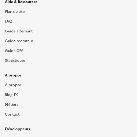
Informations et liens du site
Aide & Ressources
Plan du site
FAQ
Guide alternant
Guide recruteur
Guide CFA
Statistiques
À propos
À propos
Blog
Métiers
Contact
Développeurs