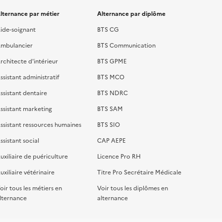
lternance par métier
Alternance par diplôme
ide-soignant
BTS CG
mbulancier
BTS Communication
rchitecte d'intérieur
BTS GPME
ssistant administratif
BTS MCO
ssistant dentaire
BTS NDRC
ssistant marketing
BTS SAM
ssistant ressources humaines
BTS SIO
ssistant social
CAP AEPE
uxiliaire de puériculture
Licence Pro RH
uxiliaire vétérinaire
Titre Pro Secrétaire Médicale
oir tous les métiers en
Voir tous les diplômes en
lternance
alternance