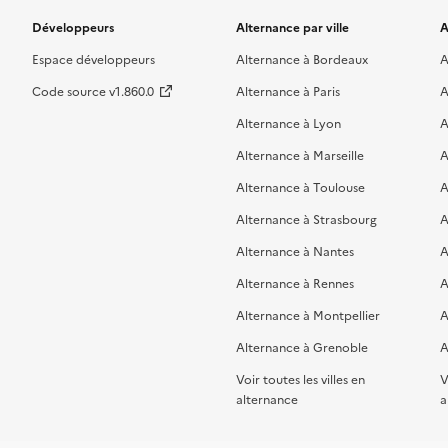
Développeurs
Alternance par ville
A
Espace développeurs
Alternance à Bordeaux
A
Code source v1.860.0
Alternance à Paris
A
Alternance à Lyon
A
Alternance à Marseille
A
Alternance à Toulouse
A
Alternance à Strasbourg
A
Alternance à Nantes
A
Alternance à Rennes
A
Alternance à Montpellier
A
Alternance à Grenoble
A
Voir toutes les villes en
V
alternance
a