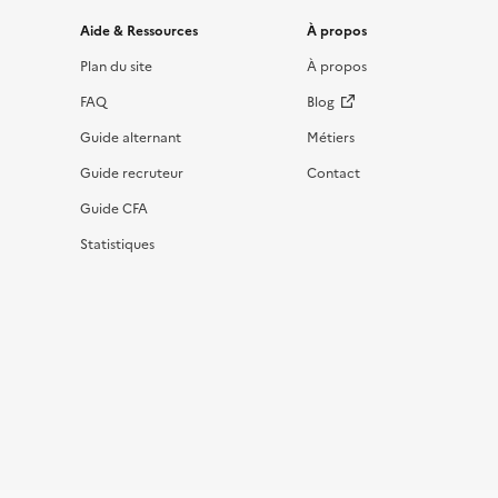
Informations et liens du site
Aide & Ressources
À propos
Plan du site
À propos
FAQ
Blog
Guide alternant
Métiers
Guide recruteur
Contact
Guide CFA
Statistiques