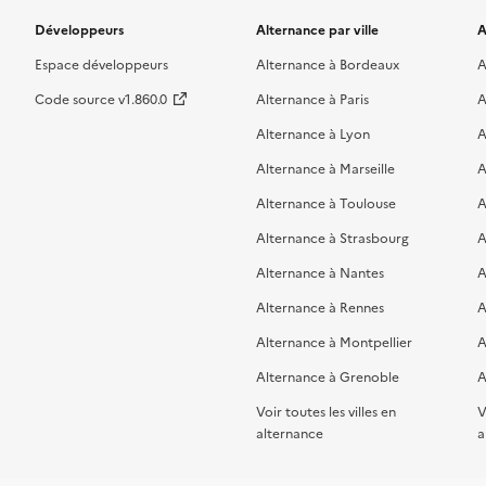
Développeurs
Alternance par ville
A
Espace développeurs
Alternance à Bordeaux
A
Code source v1.860.0
Alternance à Paris
A
Alternance à Lyon
A
Alternance à Marseille
A
Alternance à Toulouse
A
Alternance à Strasbourg
A
Alternance à Nantes
A
Alternance à Rennes
A
Alternance à Montpellier
A
Alternance à Grenoble
A
Voir toutes les villes en
V
alternance
a