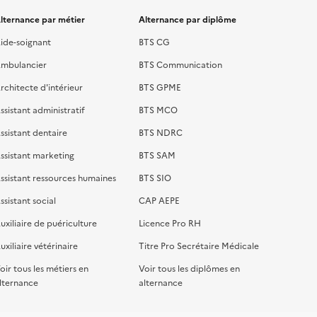
lternance par métier
Alternance par diplôme
ide-soignant
BTS CG
mbulancier
BTS Communication
rchitecte d'intérieur
BTS GPME
ssistant administratif
BTS MCO
ssistant dentaire
BTS NDRC
ssistant marketing
BTS SAM
ssistant ressources humaines
BTS SIO
ssistant social
CAP AEPE
uxiliaire de puériculture
Licence Pro RH
uxiliaire vétérinaire
Titre Pro Secrétaire Médicale
oir tous les métiers en
Voir tous les diplômes en
lternance
alternance