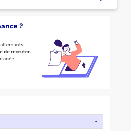
nance ?
alternants.
e de recruter.
ntanée.