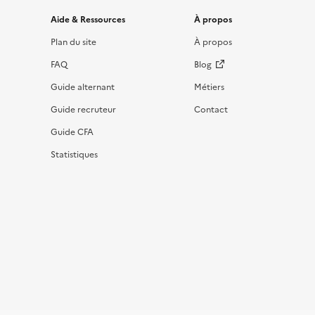
Informations et liens du site
Aide & Ressources
À propos
Plan du site
À propos
FAQ
Blog
Guide alternant
Métiers
Guide recruteur
Contact
Guide CFA
Statistiques