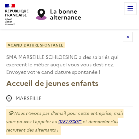
RÉPUBLIQUE
FRANÇAISE
CANDIDATURE SPONTANÉE
SMA MARSEILLE SCHLOESING
a des salariés qui
exercent le métier auquel vous vous destinez.
Envoyez votre candidature spontanée !
Accueil de jeunes enfants
MARSEILLE
🕵️
Nous n’avons pas d’email pour cette entreprise, mais
vous pouvez l’appeler au
0787730071
et demander s’ils
recrutent des alternants !