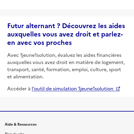
Futur alternant ? Découvrez les aides
auxquelles vous avez droit et parlez-
en avec vos proches
Avec 1jeune1solution, évaluez les aides financières
auxquelles vous avez droit en matière de logement,
transport, santé, formation, emploi, culture, sport
et alimentation.
Accéder à
l'outil de simulation 1jeune1solution
Informations et liens du site
Aide & Ressources
Plan du site