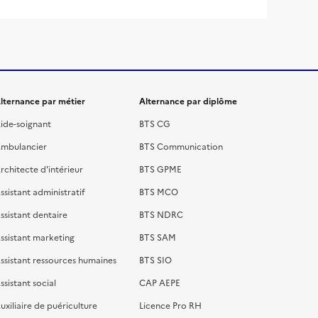
lternance par métier
Alternance par diplôme
ide-soignant
BTS CG
mbulancier
BTS Communication
rchitecte d'intérieur
BTS GPME
ssistant administratif
BTS MCO
ssistant dentaire
BTS NDRC
ssistant marketing
BTS SAM
ssistant ressources humaines
BTS SIO
ssistant social
CAP AEPE
uxiliaire de puériculture
Licence Pro RH