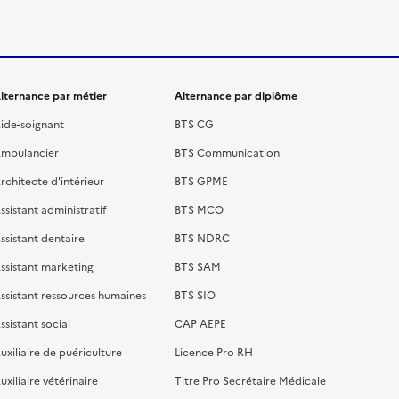
lternance par métier
Alternance par diplôme
ide-soignant
BTS CG
mbulancier
BTS Communication
rchitecte d'intérieur
BTS GPME
ssistant administratif
BTS MCO
ssistant dentaire
BTS NDRC
ssistant marketing
BTS SAM
ssistant ressources humaines
BTS SIO
ssistant social
CAP AEPE
uxiliaire de puériculture
Licence Pro RH
uxiliaire vétérinaire
Titre Pro Secrétaire Médicale