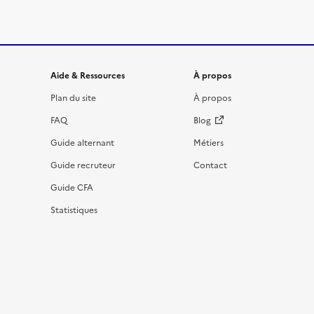
Informations et liens du site
Aide & Ressources
À propos
Plan du site
À propos
FAQ
Blog
Guide alternant
Métiers
Guide recruteur
Contact
Guide CFA
Statistiques