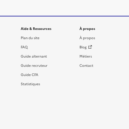
Informations et liens du site
Aide & Ressources
À propos
Plan du site
À propos
FAQ
Blog
Guide alternant
Métiers
Guide recruteur
Contact
Guide CFA
Statistiques