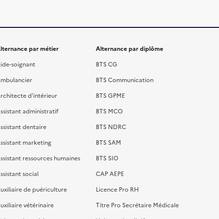
lternance par métier
Alternance par diplôme
ide-soignant
BTS CG
mbulancier
BTS Communication
rchitecte d'intérieur
BTS GPME
ssistant administratif
BTS MCO
ssistant dentaire
BTS NDRC
ssistant marketing
BTS SAM
ssistant ressources humaines
BTS SIO
ssistant social
CAP AEPE
uxiliaire de puériculture
Licence Pro RH
uxiliaire vétérinaire
Titre Pro Secrétaire Médicale