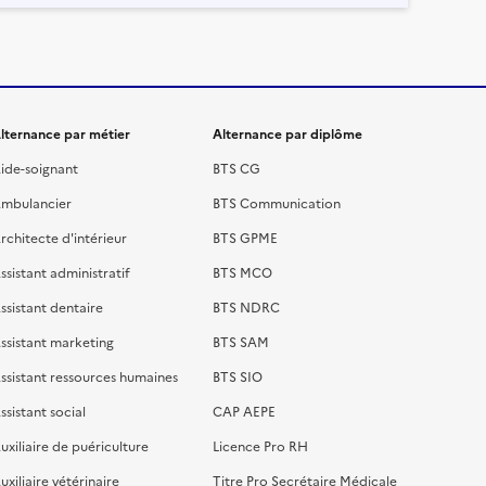
lternance par métier
Alternance par diplôme
ide-soignant
BTS CG
mbulancier
BTS Communication
rchitecte d'intérieur
BTS GPME
ssistant administratif
BTS MCO
ssistant dentaire
BTS NDRC
ssistant marketing
BTS SAM
ssistant ressources humaines
BTS SIO
ssistant social
CAP AEPE
uxiliaire de puériculture
Licence Pro RH
uxiliaire vétérinaire
Titre Pro Secrétaire Médicale