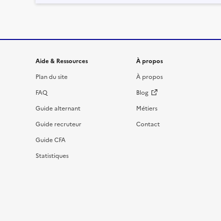
Informations et liens du site
Aide & Ressources
À propos
Plan du site
À propos
FAQ
Blog
Guide alternant
Métiers
Guide recruteur
Contact
Guide CFA
Statistiques