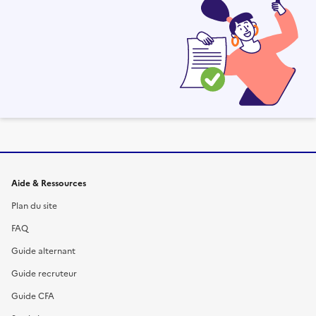
Informations et liens du site
Aide & Ressources
Plan du site
FAQ
Guide alternant
Guide recruteur
Guide CFA