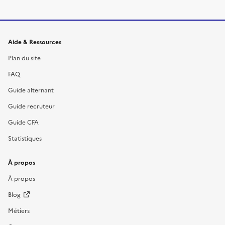
Informations et liens du site
Aide & Ressources
Plan du site
FAQ
Guide alternant
Guide recruteur
Guide CFA
Statistiques
À propos
À propos
Blog
Métiers