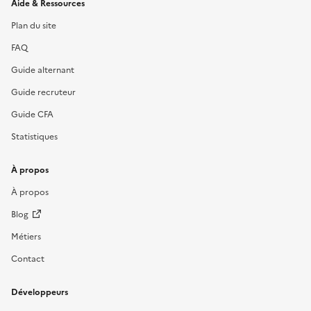
Informations et liens du site
Aide & Ressources
Plan du site
FAQ
Guide alternant
Guide recruteur
Guide CFA
Statistiques
À propos
À propos
Blog
Métiers
Contact
Développeurs