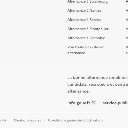
Alternance à Strasbourg
A
Alternance à Nantes
A
Alternance à Rennes
A
Alternance à Montpellier
A
Alternance à Grenoble
A
Voir toutes les villes en
V
alternance
a
La bonne alternance simplifie le
candidats, recruteurs et centres
alternance.
info.gouv.fr
service-publi
alité
Mentions légales
Conditions générales d'utilisation