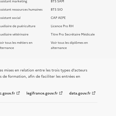
ssistant marketing
BTS SAM
ssistant ressources humaines
BTS SIO
ssistant social
CAP AEPE
uxiliaire de puériculture
Licence Pro RH
uxiliaire vétérinaire
Titre Pro Secrétaire Médicale
oir tous les métiers en
Voir tous les diplômes en
lternance
alternance
s mises en relation entre les trois types d’acteurs
 de formation, afin de faciliter les entrées en
c.gouv.fr
legifrance.gouv.fr
data.gouv.fr