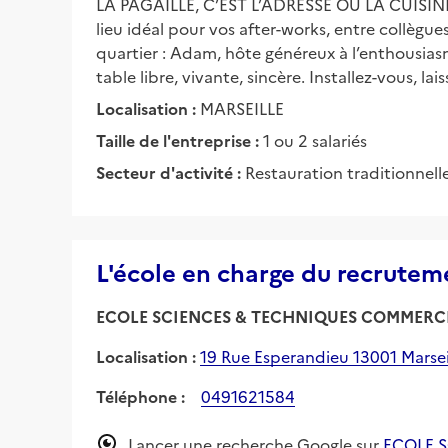
LA PAGAILLE, C’EST L’ADRESSE OÙ LA CUISINE SE
lieu idéal pour vos after-works, entre collègues
quartier : Adam, hôte généreux à l’enthousias
table libre, vivante, sincère. Installez-vous, l
Localisation :
MARSEILLE
Taille de l'entreprise :
1 ou 2 salariés
Secteur d'activité :
Restauration traditionnell
L'école en charge du recrutem
ECOLE SCIENCES & TECHNIQUES COMMERC
Localisation :
19 Rue Esperandieu 13001 Marsei
Téléphone :
0491621584
Lancer une recherche Google sur
ECOLE 