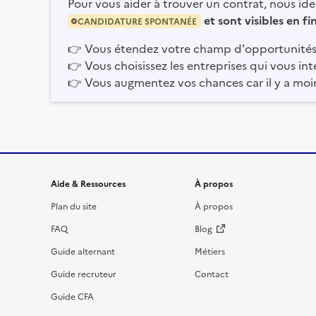
Pour vous aider à trouver un contrat, nous iden
et sont visibles en f
CANDIDATURE SPONTANÉE
👉
Vous étendez votre champ d'opportunités
👉
Vous choisissez les entreprises qui vous int
👉
Vous augmentez vos chances car il y a moi
Informations et liens du site
Aide & Ressources
À propos
Plan du site
À propos
FAQ
Blog
Guide alternant
Métiers
Guide recruteur
Contact
Guide CFA