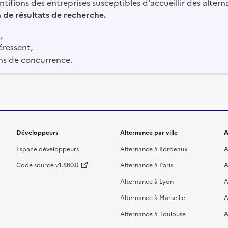
tifions des entreprises susceptibles d'accueillir des altern
in de résultats de recherche.
,
éressent,
ns de concurrence.
Développeurs
Alternance par ville
A
Espace développeurs
Alternance à Bordeaux
A
Code source v1.860.0
Alternance à Paris
A
Alternance à Lyon
A
Alternance à Marseille
A
Alternance à Toulouse
A