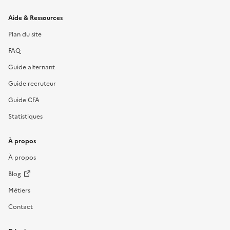
Informations et liens du site
Aide & Ressources
Plan du site
FAQ
Guide alternant
Guide recruteur
Guide CFA
Statistiques
À propos
À propos
Blog
Métiers
Contact