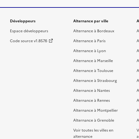
Développeurs
Alternance par ville
A
Espace développeurs
Alternance à Bordeaux
A
Code source v1.857.6
Alternance à Paris
A
Alternance à Lyon
A
Alternance à Marseille
A
Alternance à Toulouse
A
Alternance à Strasbourg
A
Alternance à Nantes
A
Alternance à Rennes
A
Alternance à Montpellier
A
Alternance à Grenoble
A
Voir toutes les villes en
V
alternance
a