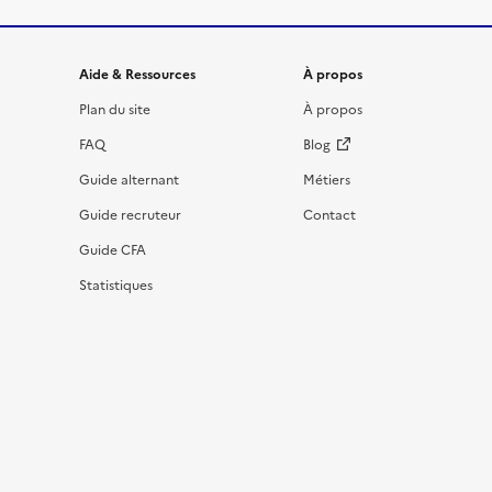
Informations et liens du site
Aide & Ressources
À propos
Plan du site
À propos
FAQ
Blog
Guide alternant
Métiers
Guide recruteur
Contact
Guide CFA
Statistiques