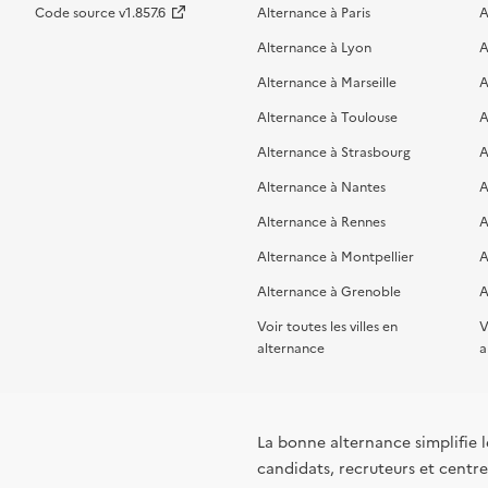
Code source v1.857.6
Alternance à Paris
A
Alternance à Lyon
A
Alternance à Marseille
A
Alternance à Toulouse
A
Alternance à Strasbourg
A
Alternance à Nantes
A
Alternance à Rennes
A
Alternance à Montpellier
A
Alternance à Grenoble
A
Voir toutes les villes en
V
alternance
a
La bonne alternance simplifie le
candidats, recruteurs et centres