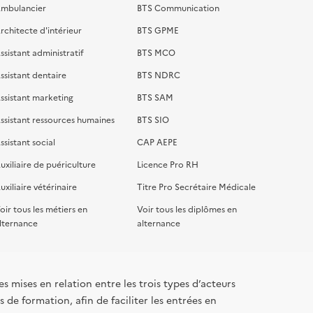
mbulancier
BTS Communication
rchitecte d'intérieur
BTS GPME
ssistant administratif
BTS MCO
ssistant dentaire
BTS NDRC
ssistant marketing
BTS SAM
ssistant ressources humaines
BTS SIO
ssistant social
CAP AEPE
uxiliaire de puériculture
Licence Pro RH
uxiliaire vétérinaire
Titre Pro Secrétaire Médicale
oir tous les métiers en
Voir tous les diplômes en
lternance
alternance
s mises en relation entre les trois types d’acteurs
 de formation, afin de faciliter les entrées en