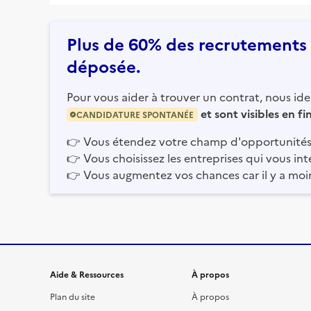
Plus de 60% des recrutements e
déposée.
Pour vous aider à trouver un contrat, nous iden
et sont visibles en f
CANDIDATURE SPONTANÉE
👉
Vous étendez votre champ d'opportunités
👉
Vous choisissez les entreprises qui vous int
👉
Vous augmentez vos chances car il y a moi
Informations et liens du site
Aide & Ressources
À propos
Plan du site
À propos