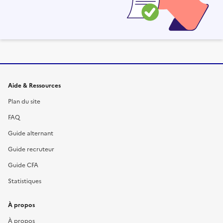
Informations et liens du site
Aide & Ressources
Plan du site
FAQ
Guide alternant
Guide recruteur
Guide CFA
Statistiques
À propos
À propos