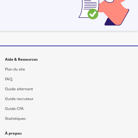
Informations et liens du site
Aide & Ressources
Plan du site
FAQ
Guide alternant
Guide recruteur
Guide CFA
Statistiques
À propos