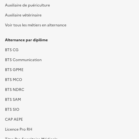
Auxiliaire de puériculture
Auxiliaire vétérinaire
Voir tous les métiers en alternance
Alternance par diplôme
BTS CG
BTS Communication
BTS GPME
BTS MCO
BTS NDRC
BTS SAM
BTS SIO
CAP AEPE
Licence Pro RH
Titre Pro Secrétaire Médicale