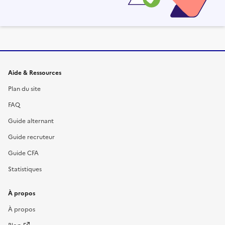
Informations et liens du site
Aide & Ressources
Plan du site
FAQ
Guide alternant
Guide recruteur
Guide CFA
Statistiques
À propos
À propos
Blog