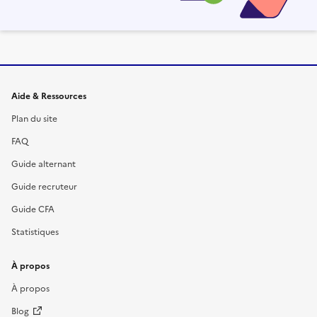
Informations et liens du site
Aide & Ressources
Plan du site
FAQ
Guide alternant
Guide recruteur
Guide CFA
Statistiques
À propos
À propos
Blog