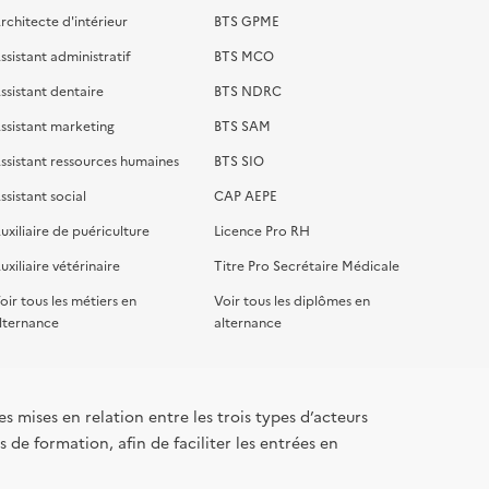
rchitecte d'intérieur
BTS GPME
ssistant administratif
BTS MCO
ssistant dentaire
BTS NDRC
ssistant marketing
BTS SAM
ssistant ressources humaines
BTS SIO
ssistant social
CAP AEPE
uxiliaire de puériculture
Licence Pro RH
uxiliaire vétérinaire
Titre Pro Secrétaire Médicale
oir tous les métiers en
Voir tous les diplômes en
lternance
alternance
s mises en relation entre les trois types d’acteurs
 de formation, afin de faciliter les entrées en