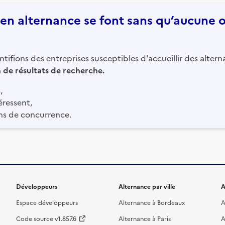
n alternance se font sans qu’aucune of
tifions des entreprises susceptibles d'accueillir des altern
in de résultats de recherche.
,
éressent,
ns de concurrence.
Développeurs
Alternance par ville
A
Espace développeurs
Alternance à Bordeaux
A
Code source v1.857.6
Alternance à Paris
A