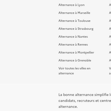
Alternance à Lyon
A
Alternance à Marseille
A
Alternance à Toulouse
A
Alternance à Strasbourg
A
Alternance à Nantes
A
Alternance à Rennes
A
Alternance à Montpellier
A
Alternance à Grenoble
A
Voir toutes les villes en
V
alternance
a
La bonne alternance simplifie le
candidats, recruteurs et centres
alternance.