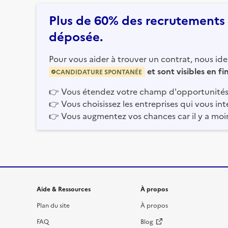
Plus de 60% des recrutements e
déposée.
Pour vous aider à trouver un contrat, nous iden
et sont visibles en f
CANDIDATURE SPONTANÉE
👉
Vous étendez votre champ d'opportunités
👉
Vous choisissez les entreprises qui vous int
👉
Vous augmentez vos chances car il y a moi
Informations et liens du site
Aide & Ressources
À propos
Plan du site
À propos
FAQ
Blog