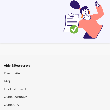
Informations et liens du site
Aide & Ressources
Plan du site
FAQ
Guide alternant
Guide recruteur
Guide CFA